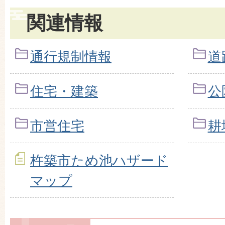
関連情報
通行規制情報
道
住宅・建築
公
市営住宅
耕
杵築市ため池ハザード
マップ