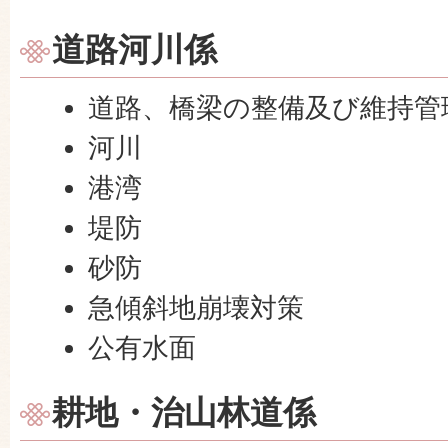
道路河川係
道路、橋梁の整備及び維持管
河川
港湾
堤防
砂防
急傾斜地崩壊対策
公有水面
耕地・治山林道係