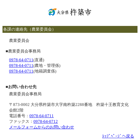
各課の連絡先（農業委員会）
農業委員会
■
農業委員会事務局
0978-64-0711
(直通)
0978-64-0711
(農地・管理係)
0978-64-0711
(地籍調査係)
■
お問い合わせ先
農業委員会事務局
〒873-0002 大分県杵築市大字南杵築2288番地 杵築十王教育文化
会館2階
電話番号：
0978-64-0711
ファックス：
0978-64-0712
メールフォームからのお問い合わせ
ﾄｯﾌﾟﾍﾟｰｼﾞへ戻る