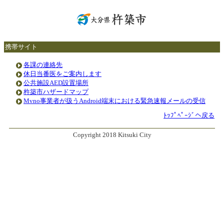
携帯サイト
各課の連絡先
休日当番医をご案内します
公共施設AED設置場所
杵築市ハザードマップ
Mvno事業者が扱うAndroid端末における緊急速報メールの受信
ﾄｯﾌﾟﾍﾟｰｼﾞへ戻る
Copyright 2018 Kitsuki City