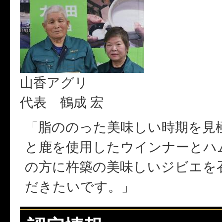
山香アグリ
代表 鶴成 宏
「脂ののった美味しい時期を見
と鹿を使用したウインナーとハ
の方に杵築の美味しいジビエを
だきたいです。」