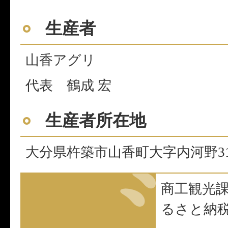
生産者
山香アグリ
代表 鶴成 宏
生産者所在地
大分県杵築市山香町大字内河野31
商工観光
るさと納