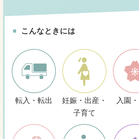
2026年07月31日
こんなときには
おっとろっしゃ山香夏まつり2
2026年07月30日
【8月31日まで】「きつき物
券」の使用期限が迫っていま
2026年07月30日
転入・転出
妊娠・出産・
入園・
令和8年度「ときめき作品展」
子育て