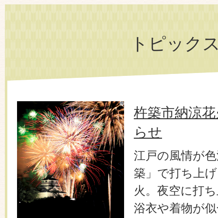
トピック
杵築市納涼花
らせ
江戸の風情が色
築」で打ち上げら
火。夜空に打ち
浴衣や着物が似