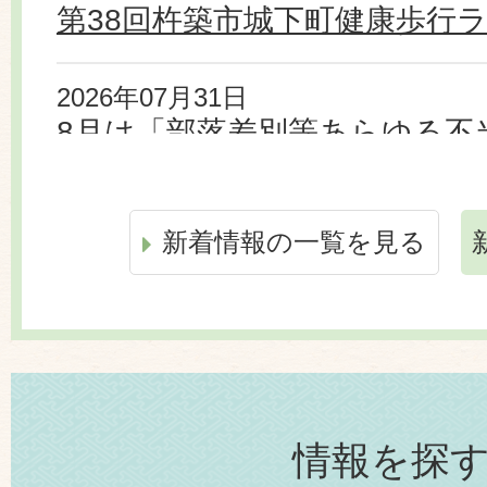
第38回杵築市城下町健康歩行
2026年07月31日
8月は「部落差別等あらゆる不
運動月間」です
新着情報の一覧を見る
2026年07月31日
広報きつき 令和8年8月号
2026年07月31日
杵築市地域公共交通利便増進実
務委託に係る公募型プロポー
情報を探
て