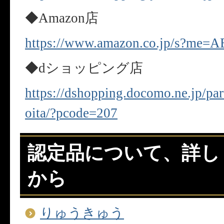
◆Amazon店
https://www.amazon.co.jp/s?me=
◆dショッピング店
https://dshopping.docomo.ne.jp/pa
oita/?pcode=207
認定品について、詳し
から
りゅうきゅう