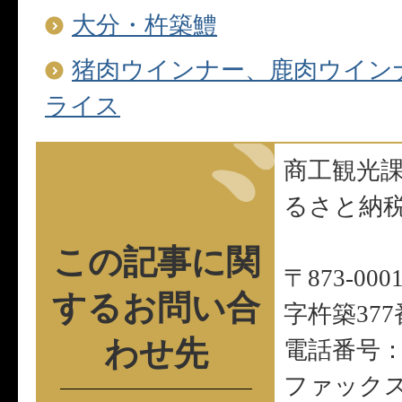
大分・杵築鱧
猪肉ウインナー、鹿肉ウイン
ライス
商工観光
るさと納
この記事に関
〒873-0
する
お問い合
字杵築377
わせ先
電話番号：09
ファックス：0