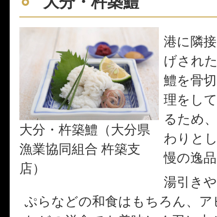
大分・杵築鱧
港に隣接
げされ
鱧を骨切
理をし
るため
大分・杵築鱧（大分県
わりと
漁業協同組合 杵築支
慢の逸品
店）
湯引き
ぷらなどの和食はもちろん、ア