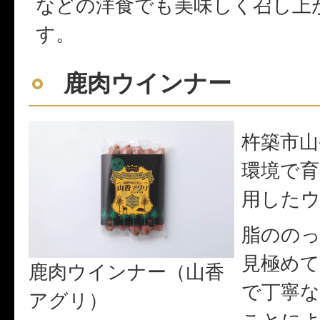
などの洋食でも美味しく召し上
す。
鹿肉ウインナー
杵築市山
環境で育
用した
脂のの
見極めて
鹿肉ウインナー（山香
で丁寧
アグリ）