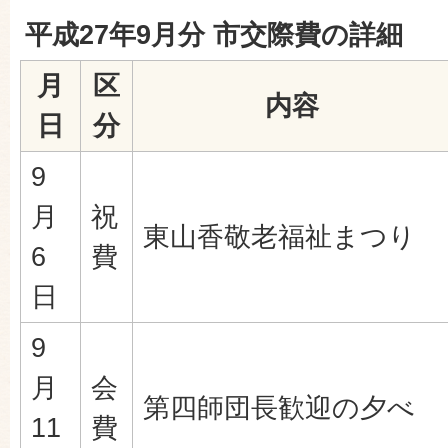
平成27年9月分 市交際費の詳細
月
区
内容
日
分
9
月
祝
東山香敬老福祉まつり
6
費
日
9
月
会
第四師団長歓迎の夕べ
11
費