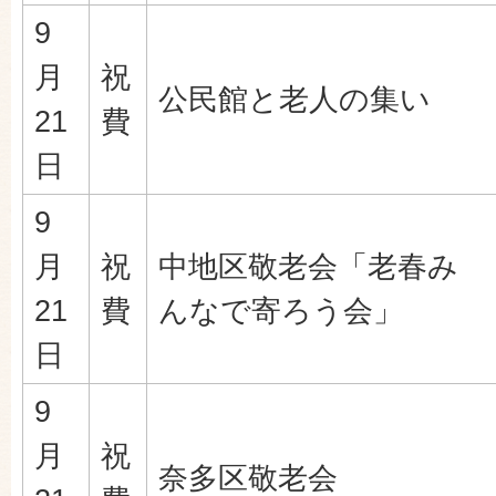
9
月
祝
公民館と老人の集い
21
費
日
9
月
祝
中地区敬老会「老春み
21
費
んなで寄ろう会」
日
9
月
祝
奈多区敬老会