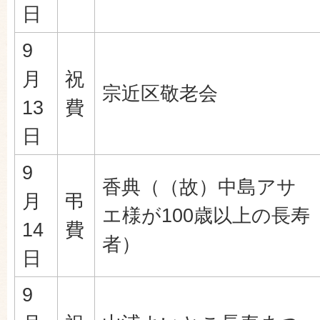
日
9
月
祝
宗近区敬老会
13
費
日
9
香典（（故）中島アサ
月
弔
エ様が100歳以上の長寿
14
費
者）
日
9