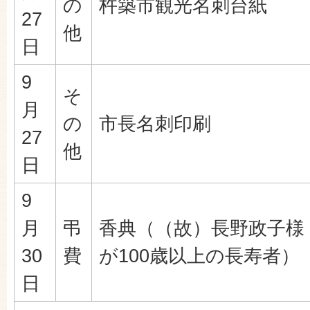
の
杵築市観光名刺台紙
27
他
日
9
そ
月
の
市長名刺印刷
27
他
日
9
月
弔
香典（（故）長野政子様
30
費
が100歳以上の長寿者）
日