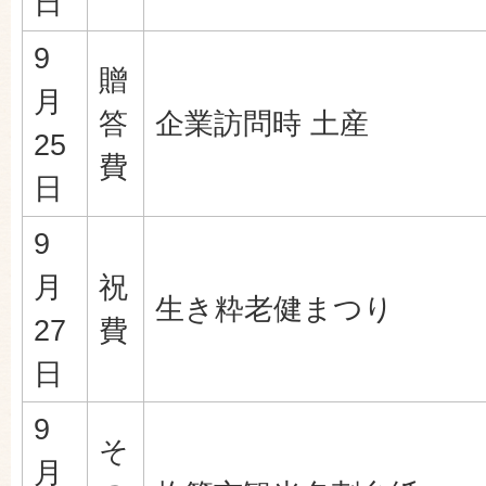
日
9
贈
月
答
企業訪問時 土産
25
費
日
9
月
祝
生き粋老健まつり
27
費
日
9
そ
月