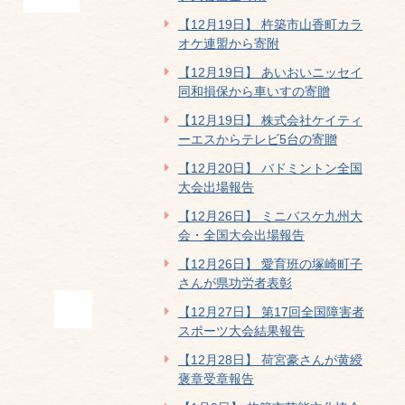
【12月19日】 杵築市山香町カラ
オケ連盟から寄附
【12月19日】 あいおいニッセイ
同和損保から車いすの寄贈
【12月19日】 株式会社ケイティ
ーエスからテレビ5台の寄贈
【12月20日】 バドミントン全国
大会出場報告
【12月26日】 ミニバスケ九州大
会・全国大会出場報告
【12月26日】 愛育班の塚崎町子
さんが県功労者表彰
【12月27日】 第17回全国障害者
スポーツ大会結果報告
【12月28日】 荷宮豪さんが黄綬
褒章受章報告