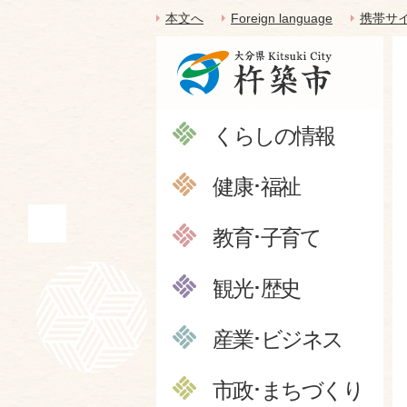
本文へ
Foreign language
携帯サ
くらしの情報
健康･福祉
教育･子育て
観光･歴史
産業･ビジネス
市政･まちづくり