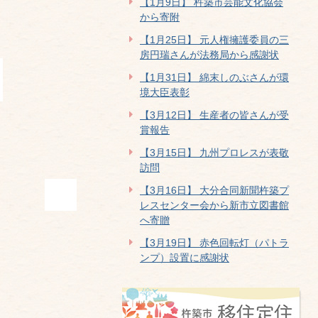
【1月9日】 杵築市芸能文化協会
から寄附
【1月25日】 元人権擁護委員の三
房円瑞さんが法務局から感謝状
【1月31日】 綿末しのぶさんが環
境大臣表彰
【3月12日】 生産者の皆さんが受
賞報告
【3月15日】 九州プロレスが表敬
訪問
【3月16日】 大分合同新聞杵築プ
レスセンター会から新市立図書館
へ寄贈
【3月19日】 赤色回転灯（パトラ
ンプ）設置に感謝状