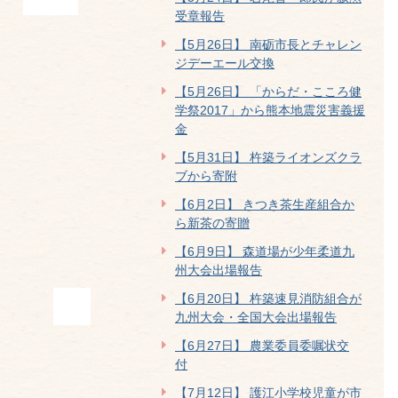
受章報告
【5月26日】 南砺市長とチャレン
ジデーエール交換
【5月26日】 「からだ・こころ健
学祭2017」から熊本地震災害義援
金
【5月31日】 杵築ライオンズクラ
ブから寄附
【6月2日】 きつき茶生産組合か
ら新茶の寄贈
【6月9日】 森道場が少年柔道九
州大会出場報告
【6月20日】 杵築速見消防組合が
九州大会・全国大会出場報告
【6月27日】 農業委員委嘱状交
付
【7月12日】 護江小学校児童が市