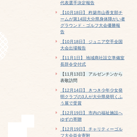
代表選手決定報告
【10月18日】 杵築市山香支部チ
ームが第14回大分県身体障がい者
グラウンド・ゴルフ大会優勝報
告
【10月18日】 ジュニア空手全国
大会出場報告
【11月1日】 地域商社設立準備室
長辞令交付式
【11月13日】 アルゼンチンから
表敬訪問
【12月14日】 きつき少年少女発
明クラブの3人が大分県発明くふ
う展で受賞
【12月19日】 市内の福祉施設へ
ゆずの寄贈
【12月19日】 チャリティーゴル
フ大会益金寄附