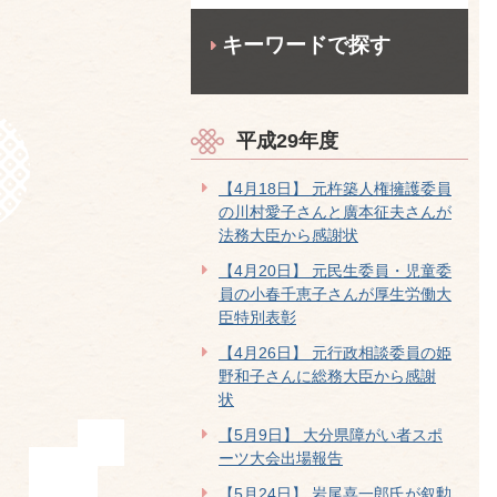
キーワードで探す
平成29年度
【4月18日】 元杵築人権擁護委員
の川村愛子さんと廣本征夫さんが
法務大臣から感謝状
【4月20日】 元民生委員・児童委
員の小春千恵子さんが厚生労働大
臣特別表彰
【4月26日】 元行政相談委員の姫
野和子さんに総務大臣から感謝
状
【5月9日】 大分県障がい者スポ
ーツ大会出場報告
【5月24日】 岩尾喜一郎氏が叙勲