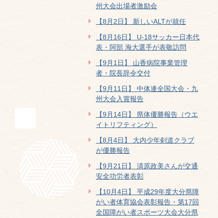
州大会出場者激励会
【8月2日】 新しいALTが就任
【8月16日】 U-18サッカー日本代
表・阿部 海大選手が表敬訪問
【9月1日】 山香病院事業管理
者・院長辞令交付
【9月11日】 中体連全国大会・九
州大会入賞報告
【9月14日】 県体優勝報告（ウエ
イトリフティング）
【8月4日】 大内少年剣道クラブ
が優勝報告
【9月21日】 清原政美さんが交通
安全功労者表彰
【10月4日】 平成29年度大分県障
がい者体育協会表彰報告・第17回
全国障がい者スポーツ大会大分県