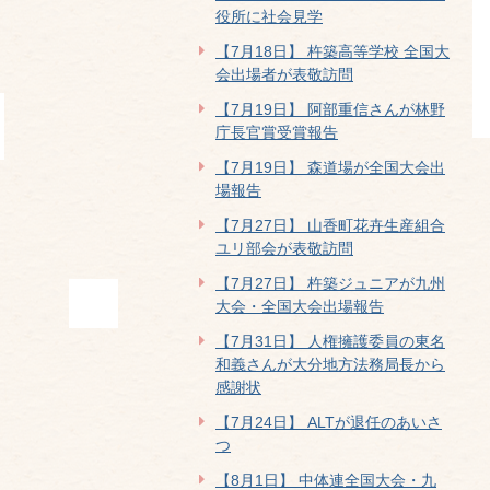
役所に社会見学
【7月18日】 杵築高等学校 全国大
会出場者が表敬訪問
【7月19日】 阿部重信さんが林野
庁長官賞受賞報告
【7月19日】 森道場が全国大会出
場報告
【7月27日】 山香町花卉生産組合
ユリ部会が表敬訪問
【7月27日】 杵築ジュニアが九州
大会・全国大会出場報告
【7月31日】 人権擁護委員の東名
和義さんが大分地方法務局長から
感謝状
【7月24日】 ALTが退任のあいさ
つ
【8月1日】 中体連全国大会・九