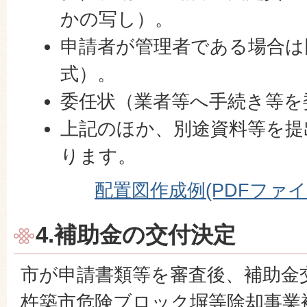
かの写し）。
申請者が管理者である場合は
式）。
委任状（業者等へ手続き等を
上記のほか、別途資料等を提
ります。
配置図作成例(PDFファイル:
4.補助金の交付決定
市が申請書類等を審査後、補助金
杵築市危険ブロック塀等除却事業