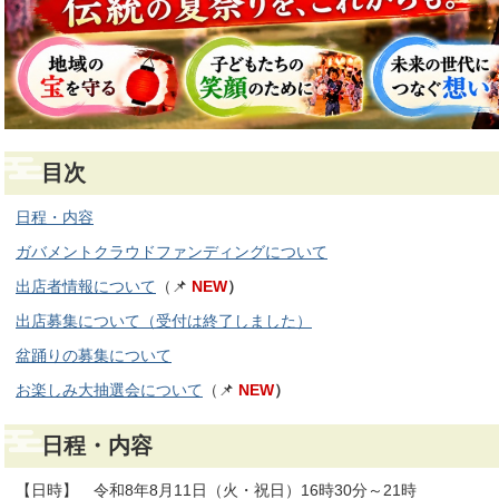
目次
日程・内容
ガバメントクラウドファンディングについて
出店者情報について
（📌
NEW
）
出店募集について（受付は終了しました）
盆踊りの募集について
お楽しみ大抽選会について
（📌
NEW
）
日程・内容
【日時】 令和8年8月11日（火・祝日）16時30分～21時