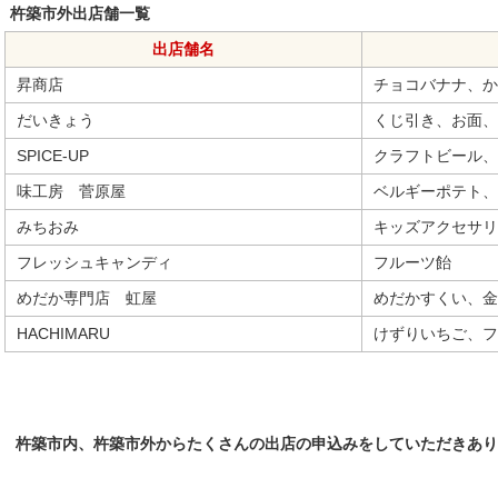
杵築市外出店舗一覧
出店舗名
昇商店
チョコ
だいきょう
くじ引き、お面、
SPICE-UP
クラフトビール、
味工房 菅原屋
ベルギーポテト、
みちおみ
キッズアクセサリ
フレッシュキャンディ
フルーツ飴
めだか専門店 虹屋
めだかすくい、金
HACHIMARU
けずりいちご、フ
杵築市内、杵築市外からたくさんの出店の申込みをしていただきあり