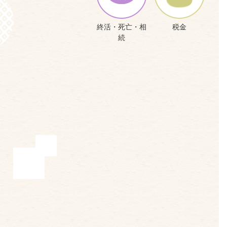
終活・死亡・相
税金
続