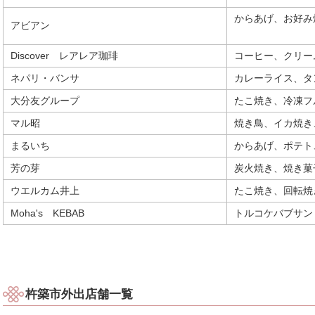
からあげ、お好
アビアン
Discover レアレア珈琲
コーヒー、クリー
ネパリ・バンサ
カレーライス、タ
大分友グループ
たこ焼き、冷凍フ
マル昭
焼き鳥、イカ焼き
まるいち
からあげ、ポテト
芳の芽
炭火焼き、焼き菓
ウエルカム井上
たこ焼き、回転焼
Moha's KEBAB
トルコケバブサン
杵築市外出店舗一覧