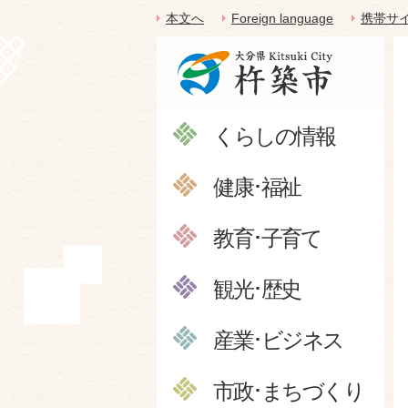
本文へ
Foreign language
携帯サ
くらしの情報
健康･福祉
教育･子育て
観光･歴史
産業･ビジネス
市政･まちづくり