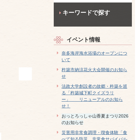
キーワードで探す
イベント情報
奈多海岸海水浴場のオープンにつ
いて
杵築市納涼花火大会開催のお知ら
せ
法政大学創設者の故郷・杵築を巡
る「杵築城下町クイズラリ
ー」 リニューアルのお知ら
せ！
おっとろっしゃ山香夏まつり2026
のお知らせ
災害用非常食調理・喫食体験「食
べて知る防災 非常食サバイバル