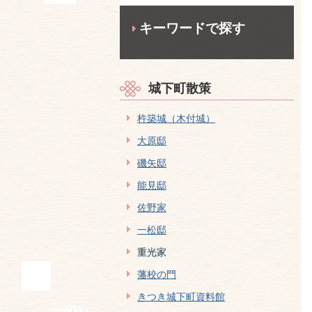
キーワードで探す
城下町散策
杵築城（木付城）
大原邸
磯矢邸
能見邸
佐野家
一松邸
重光家
藩校の門
きつき城下町資料館