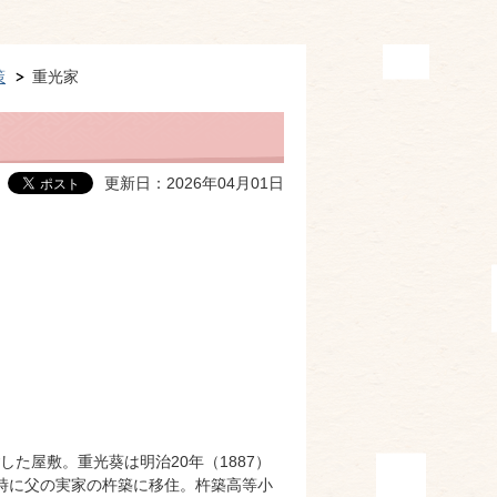
策
重光家
更新日：2026年04月01日
た屋敷。重光葵は明治20年（1887）
時に父の実家の杵築に移住。杵築高等小