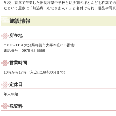
学校、首席で卒業した旧制杵築中学校と幼少期のほとんどを杵築で過
だという屋敷は「無迹庵（むせきあん）」と名付けられ、遺品や写
施設情報
所在地
〒873-0014 大分県杵築市大字本庄893番地1
電話番号：0978-62-5556
営業時間
10時から17時（入邸は16時30分まで）
定休日
年末年始
観覧料