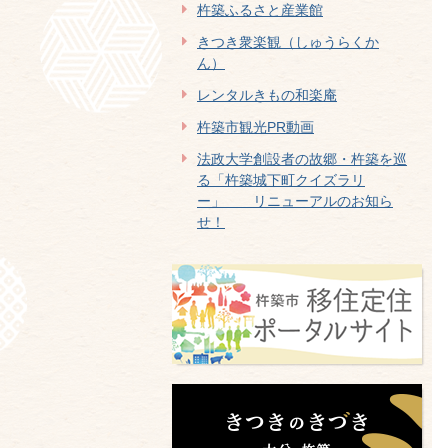
杵築ふるさと産業館
きつき衆楽観（しゅうらくか
ん）
レンタルきもの和楽庵
杵築市観光PR動画
法政大学創設者の故郷・杵築を巡
る「杵築城下町クイズラリ
ー」 リニューアルのお知ら
せ！