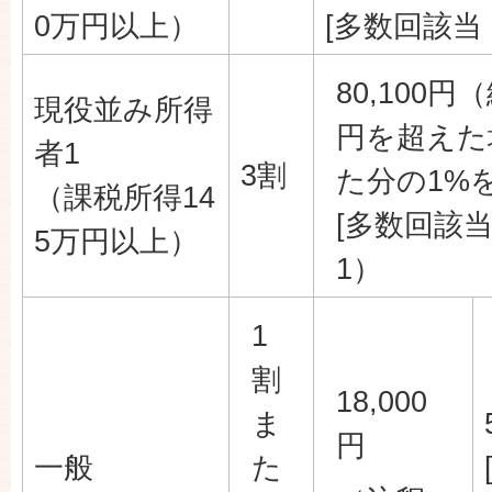
0万円以上）
[多数回該当 
80,100円
現役並み所得
円を超えた
者1
3割
た分の1%
（課税所得14
[多数回該当 
5万円以上）
1）
1
割
18,000
ま
円
一般
た