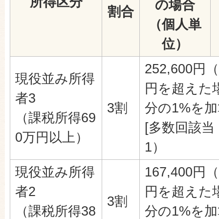
所得区分
の場合
割合
（個人単
位）
252,600円
現役並み所得
円を超えた
者3
3割
分の1%を
（課税所得69
[多数回該当 1
0万円以上）
1）
現役並み所得
167,400円
者2
円を超えた
3割
（課税所得38
分の1%を