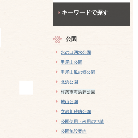
キーワードで探す
公園
水の口湧水公園
甲尾山公園
甲尾山風の郷公園
北浜公園
杵築市海浜夢公園
城山公園
立岩川砂防公園
公園使用・占用の申請
公園施設案内