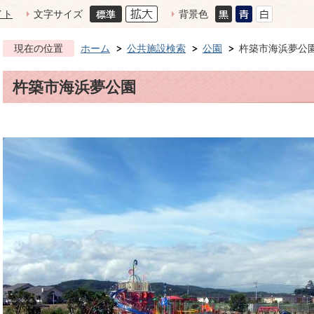
イト
文字サイズ
背景色
現在の位置
ホーム
公共施設検索
公園
杵築市海浜夢公
杵築市海浜夢公園