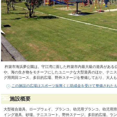
杵築市海浜夢公園は、守江湾に面した杵築市内最大級の遊具がある
や、海の生き物をモチーフにしたユニークな大型遊具のほか、テニス
グ用周回コース、多目的広場、野外ステージを整備しており、大人も
この施設の広場はスポーツ振興くじ助成金を受けて整備された
施設概要
大型複合遊具、ロープウェイ、ブランコ、幼児用ブランコ、幼児用滑
イング遊具、砂場、テニスコート、野外ステージ、多目的広場、ラ