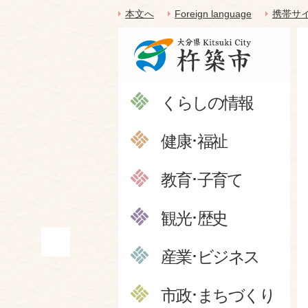
本文へ
Foreign language
携帯サ
くらしの情報
健康･福祉
教育･子育て
観光･歴史
産業･ビジネス
市政･まちづくり