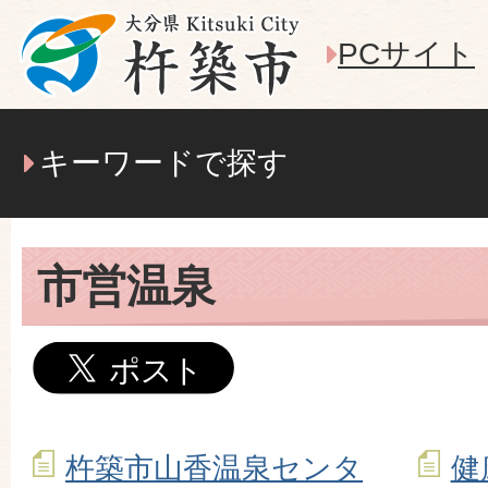
PCサイト
キーワードで探す
市営温泉
杵築市山香温泉センタ
健