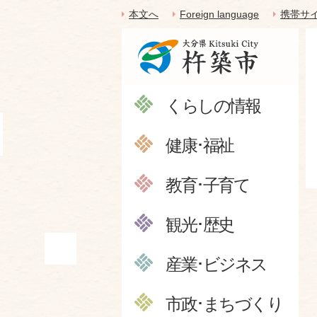
本文へ
Foreign language
携帯サ
くらしの情報
健康･福祉
教育･子育て
観光･歴史
産業･ビジネス
市政･まちづくり