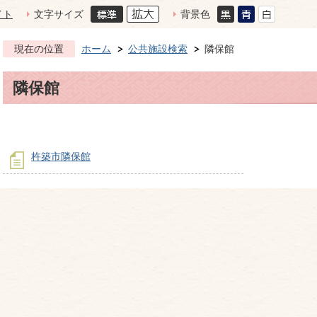
イト
文字サイズ
背景色
現在の位置
ホーム
公共施設検索
隣保館
隣保館
杵築市隣保館