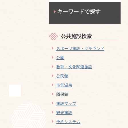
キーワードで探す
公共施設検索
スポーツ施設・グラウンド
公園
教育・文化関連施設
公民館
市営温泉
隣保館
施設マップ
観光施設
予約システム