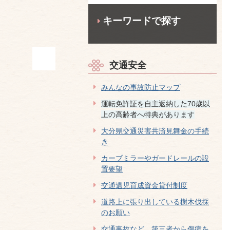
キーワードで探す
交通安全
みんなの事故防止マップ
運転免許証を自主返納した70歳以
上の高齢者へ特典があります
大分県交通災害共済見舞金の手続
き
カーブミラーやガードレールの設
置要望
交通遺児育成資金貸付制度
道路上に張り出している樹木伐採
のお願い
交通事故など、第三者から傷病を