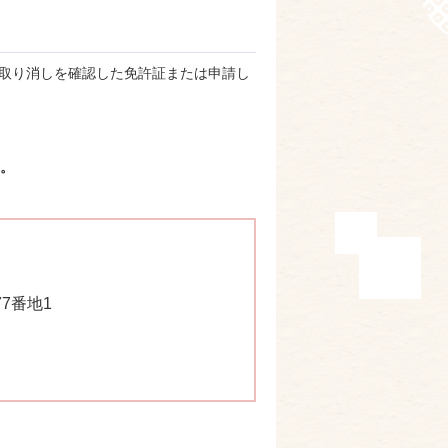
取り消しを確認した免許証または申請し
ん。
77番地1