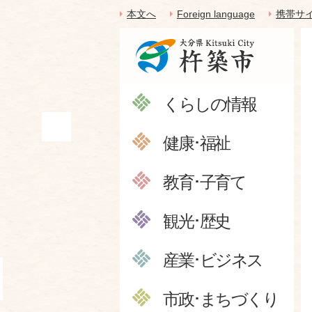
本文へ
Foreign language
携帯サ
くらしの情報
健康･福祉
教育･子育て
観光･歴史
産業･ビジネス
市政･まちづくり