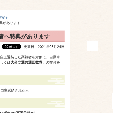
通安全
典があります
齢者へ特典があります
更新日：2021年03月24日
自主返納した高齢者を対象に、自動車
しくは
大分交通共通回数券」
の交付を
を自主返納された人