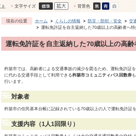
イト
文字サイズ
背景色
現在の位置
ホーム
くらしの情報
防災・防犯・安全
交
運転免許証を自主返納した70歳以上の高齢者へ特
運転免許証を自主返納した70歳以上の高
杵築市では、高齢者による交通事故の減少を図るため、運転免許証を
に代わる交通手段として利用できる
杵築市コミュニティバス回数券
も
行います。
対象者
杵築市の住民基本台帳に記録されている70歳以上の人で運転免許証
支援内容（1人1回限り）