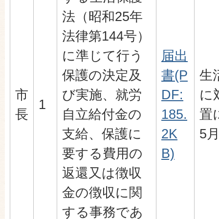
法（昭和25年
法律第144号）
に準じて行う
届出
保護の決定及
書(P
生
市
び実施、就労
DF:
に
1
長
自立給付金の
185.
置
支給、保護に
2K
5
要する費用の
B)
返還又は徴収
金の徴収に関
する事務であ