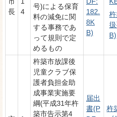
市
1
DF:
KB
号)による保育
長
4
182.
杵
料の減免に関
8K
扱
する事務であ
B)
B)
って規則で定
めるもの
杵築市放課後
児童クラブ保
護者負担金助
成事業実施要
届出
綱(平成31年杵
書(P
杵
築市告示第4