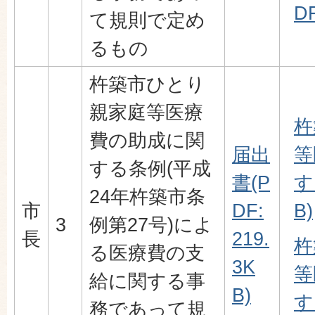
DF
て規則で定め
るもの
杵築市ひとり
親家庭等医療
杵
費の助成に関
届出
等
する条例(平成
書(P
す
24年杵築市条
市
DF:
B)
3
例第27号)によ
長
219.
杵
る医療費の支
3K
等
給に関する事
B)
す
務であって規