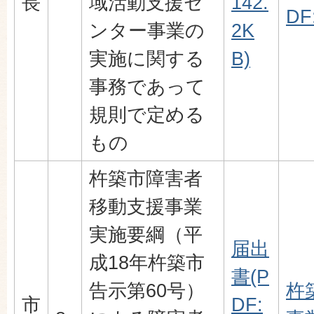
長
域活動支援セ
142.
DF
ンター事業の
2K
実施に関する
B)
事務であって
規則で定める
もの
杵築市障害者
移動支援事業
実施要綱（平
届出
成18年杵築市
書(P
告示第60号）
杵
市
DF: