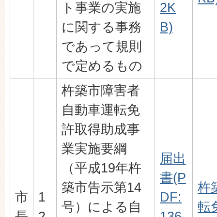
ト事業の実施
2K
に関する事務
B)
であって規則
で定めるもの
杵築市障害者
自動車運転免
許取得助成事
業実施要綱
届出
（平成19年杵
書(P
築市告示第14
杵
市
1
DF:
号）による自
転
長
2
136.