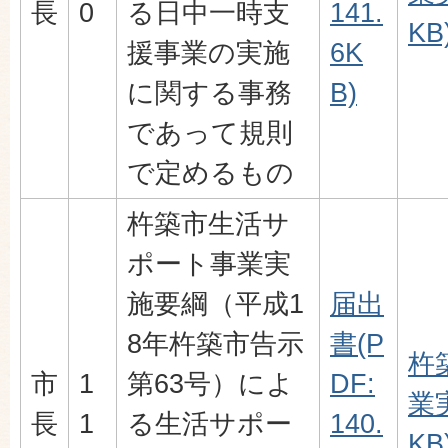
長
0
る日中一時支
141.
KB
援事業の実施
6K
に関する事務
B)
であって規則
で定めるもの
杵築市生活サ
ポート事業実
施要綱（平成1
届出
8年杵築市告示
書(P
杵
市
1
第63号）によ
DF:
業実
長
1
る生活サポー
140.
KB