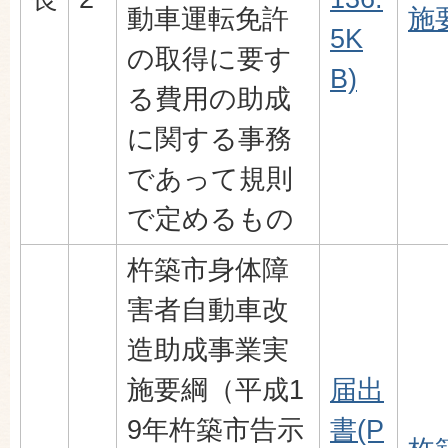
動車運転免許
施要
5K
の取得に要す
B)
る費用の助成
に関する事務
であって規則
で定めるもの
杵築市身体障
害者自動車改
造助成事業実
施要綱（平成1
届出
9年杵築市告示
書(P