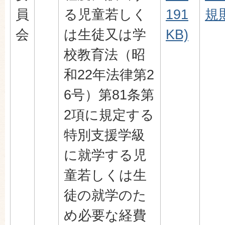
員
る児童若しく
191
規則
会
は生徒又は学
KB)
校教育法（昭
和22年法律第2
6号）第81条第
2項に規定する
特別支援学級
に就学する児
童若しくは生
徒の就学のた
め必要な経費