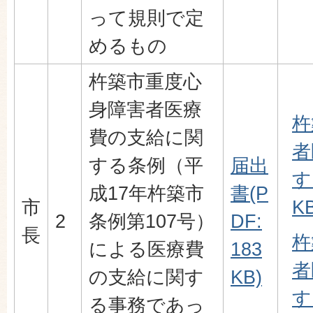
って規則で定
めるもの
杵築市重度心
身障害者医療
杵
費の支給に関
者
する条例（平
届出
す
成17年杵築市
書(P
市
KB
2
条例第107号）
DF:
長
杵
による医療費
183
者
の支給に関す
KB)
す
る事務であっ