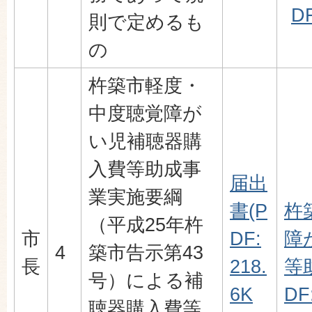
DF
則で定めるも
の
杵築市軽度・
中度聴覚障が
い児補聴器購
入費等助成事
届出
業実施要綱
書(P
杵
（平成25年杵
市
DF:
障
4
築市告示第43
長
218.
等
号）による補
6K
DF
聴器購入費等