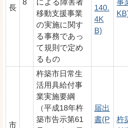
8
による障害者
事業
長
140.
移動支援事業
KB
4K
の実施に関す
B)
る事務であっ
て規則で定め
るもの
杵築市日常生
活用具給付事
業実施要綱
（平成18年杵
届出
築市告示第61
書(P
杵
市