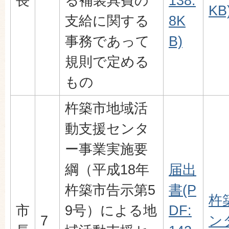
長
る補装具費の
138.
KB
支給に関する
8K
事務であって
B)
規則で定める
もの
杵築市地域活
動支援センタ
ー事業実施要
綱（平成18年
届出
杵築市告示第5
書(P
杵
市
9号）による地
DF:
7
ン