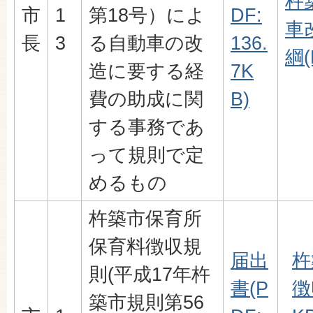
杵
市
1
第18号）によ
DF:
車
長
3
る自動車の改
136.
綱(
造に要する経
7K
費の助成に関
B)
する事務であ
って規則で定
めるもの
杵築市保育所
保育料徴収規
届出
杵
則(平成17年杵
書(P
徴
築市規則第56