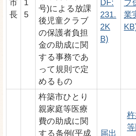
市
1
DF:
ブ
号)による放課
長
5
231.
業実
後児童クラブ
2K
KB
の保護者負担
B)
金の助成に関
する事務であ
って規則で定
めるもの
杵築市ひとり
親家庭等医療
杵
費の助成に関
等
する条例(平成
届出