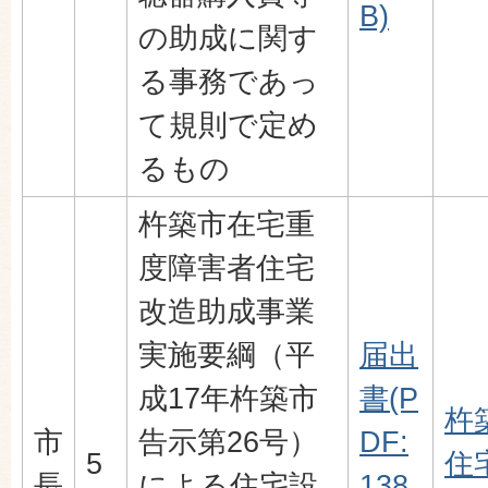
B)
の助成に関す
る事務であっ
て規則で定め
るもの
杵築市在宅重
度障害者住宅
改造助成事業
実施要綱（平
届出
成17年杵築市
書(P
杵
市
告示第26号）
DF:
5
住
長
による住宅設
138.