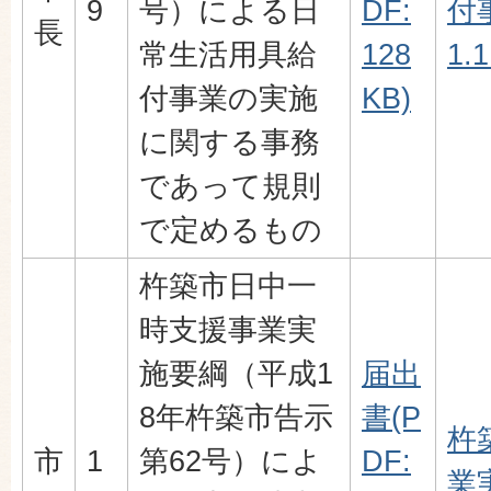
9
号）による日
DF:
付
長
常生活用具給
128
1.
付事業の実施
KB)
に関する事務
であって規則
で定めるもの
杵築市日中一
時支援事業実
施要綱（平成1
届出
8年杵築市告示
書(P
杵
市
1
第62号）によ
DF:
業実