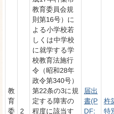
教育委員会規
則第16号）に
よる小学校若
しくは中学校
に就学する学
校教育法施行
令（昭和28年
政令第340号）
教
第22条の3に規
届出
育
定する障害の
書(P
杵
委
2
程度に該当す
DF:
特