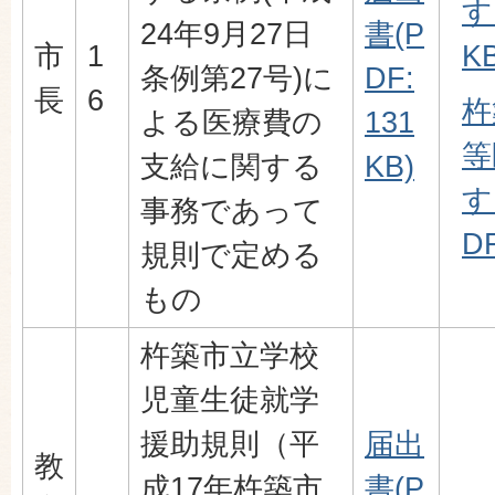
す
24年9月27日
書(P
市
1
KB
条例第27号)に
DF:
長
6
杵
よる医療費の
131
等
支給に関する
KB)
す
事務であって
DF
規則で定める
もの
杵築市立学校
児童生徒就学
援助規則（平
届出
教
成17年杵築市
書(P