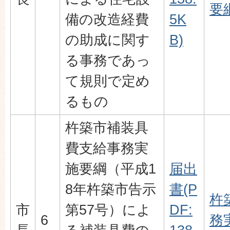
要綱
備の改造経費
5K
の助成に関す
B)
る事務であっ
て規則で定め
るもの
杵築市補装具
費支給事務実
施要綱（平成1
届出
8年杵築市告示
書(P
杵
市
第57号）によ
DF:
6
務実