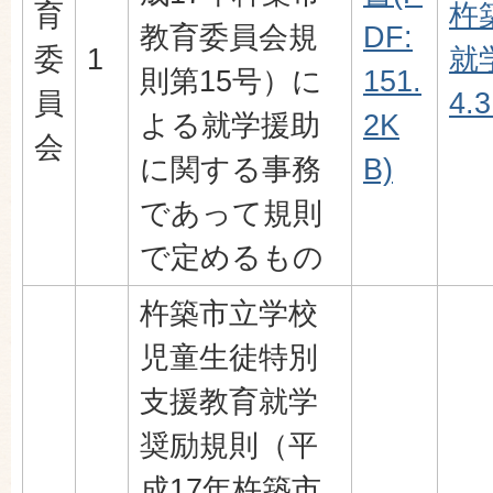
育
杵
教育委員会規
DF:
委
1
就
則第15号）に
151.
員
4.
よる就学援助
2K
会
に関する事務
B)
であって規則
で定めるもの
杵築市立学校
児童生徒特別
支援教育就学
奨励規則（平
成17年杵築市