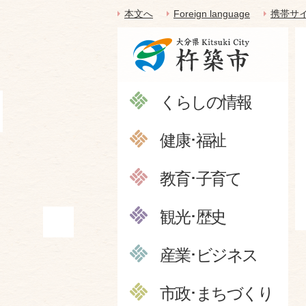
本文へ
Foreign language
携帯サ
くらしの情報
健康･福祉
教育･子育て
観光･歴史
産業･ビジネス
市政･まちづくり