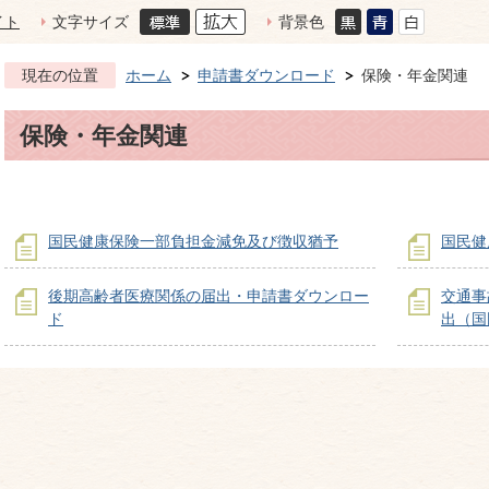
イト
文字サイズ
背景色
現在の位置
ホーム
申請書ダウンロード
保険・年金関連
保険・年金関連
国民健康保険一部負担金減免及び徴収猶予
国民健
後期高齢者医療関係の届出・申請書ダウンロー
交通事
ド
出（国