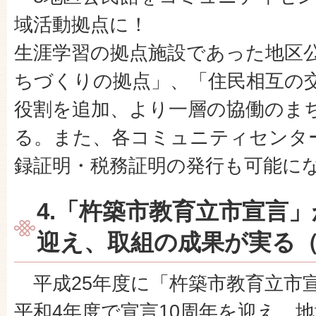
域活動拠点に！
生涯学習の拠点施設であった地区
ちづくりの拠点」、「住民相互の
役割を追加、より一層の協働のま
る。また、各コミュニティセンタ
録証明・税務証明の発行も可能に
4.「杵築市教育立市宣言」
迎え、取組の成果が実る（
平成25年度に「杵築市教育立市
平和4年度で宣言10周年を迎え、