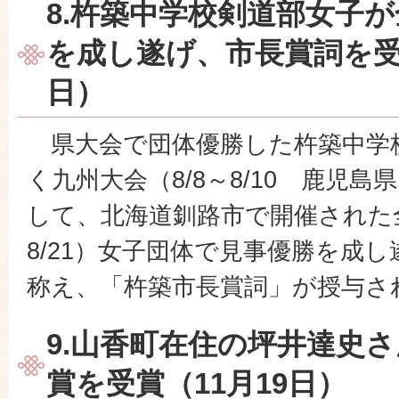
8.杵築中学校剣道部女子
を成し遂げ、市長賞詞を受賞
日）
県大会で団体優勝した杵築中学
く九州大会（8/8～8/10 鹿児
して、北海道釧路市で開催された全
8/21）女子団体で見事優勝を成
称え、「杵築市長賞詞」が授与さ
9.山香町在住の坪井達史
賞を受賞（11月19日）