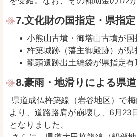
を受給。なお、その補助金の1/2
7.文化財の国指定・県指定
小熊山古墳・御塔山古墳が国
杵築城跡（藩主御殿跡）が県
龍頭遺跡出土編袋が県指定有
8.豪雨・地滑りによる県
県道成仏杵築線（岩谷地区）で梅
より、道路路肩が崩壊し、6月23
となりました。
さらに、県道大田杵築線（船部地