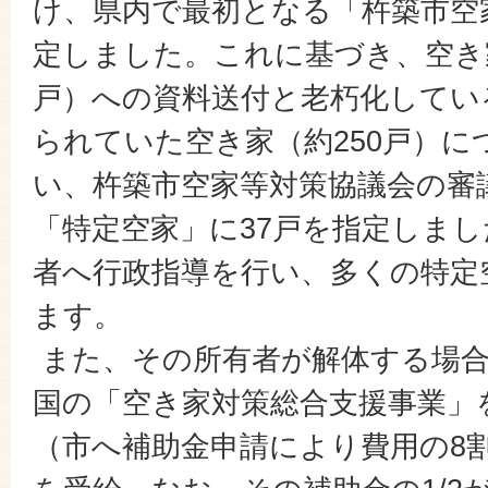
け、県内で最初となる「杵築市空
定しました。これに基づき、空き家
戸）への資料送付と老朽化してい
られていた空き家（約250戸）に
い、杵築市空家等対策協議会の審
「特定空家」に37戸を指定しま
者へ行政指導を行い、多くの特定
ます。
また、その所有者が解体する場合
国の「空き家対策総合支援事業」
（市へ補助金申請により費用の8割