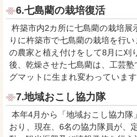
6.七島藺の栽培復活
杵築市内2カ所に七島藺の栽培展示
りに杵築市で七島藺の栽培を行い
の農家と植え付けをして8月に刈
後、乾燥させた七島藺は、工芸塾で
グマットに生まれ変わっています
7.地域おこし協力隊
本年4月から「地域おこし協力隊
おり、現在、6名の協力隊員が、