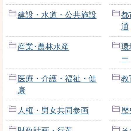
建設・水道・公共施設
都
通
産業･農林水産
環
ー
医療・介護・福祉・健
教
康
人権・男女共同参画
歴
財政計画・行革
そ