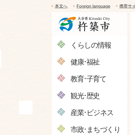
本文へ
Foreign language
携帯サ
くらしの情報
健康･福祉
教育･子育て
観光･歴史
産業･ビジネス
市政･まちづくり