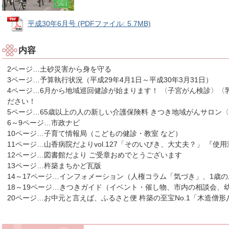
平成30年6月号 (PDFファイル: 5.7MB)
内容
2ページ…土砂災害から身を守る
3ページ…予算執行状況（平成29年4月1日～平成30年3月31日）
4ページ…6月から地域巡回健診が始まります！ 〈子宮がん検診〉〈
ださい！
5ページ…65歳以上の人の新しい介護保険料 きつき地域がんサロン
6～9ページ…市政ナビ
10ページ…子育て情報局（こどもの健診・教室 など）
11ページ…山香病院だより
vol.
127「そのいびき、大丈夫？」 『使
12ページ…図書館だより ご受章おめでとうございます
13ページ…杵築まちかど瓦版
14～17ページ…インフォメーション（人権コラム「気づき」、1歳の
18～19ページ…きつきガイド（イベント・催し物、市内の相談会、
20ページ…お中元と言えば、ふるさと便 杵築の至宝
No.
1「木造僧形