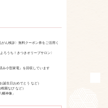
乳がん検診〉無料クーポン券をご活用く
〈よろうち！きつきオリーブサロン〉
用済み小型家電』を回収しています
お誕生日おめでとう など）
幼稚園なび など）
八幡神像」