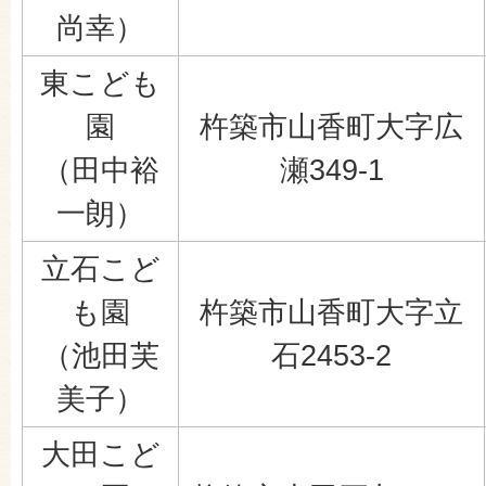
尚幸）
東こども
園
杵築市山香町大字広
（田中裕
瀬349-1
一朗）
立石こど
も園
杵築市山香町大字立
（池田芙
石2453-2
美子）
大田こど