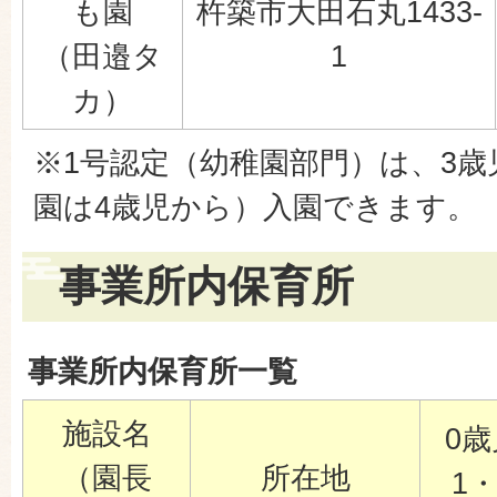
も園
杵築市大田石丸1433-
（田邉タ
1
カ）
※1号認定（幼稚園部門）は、3
園は4歳児から）入園できます。
事業所内保育所
事業所内保育所一覧
施設名
0
（園長
所在地
1