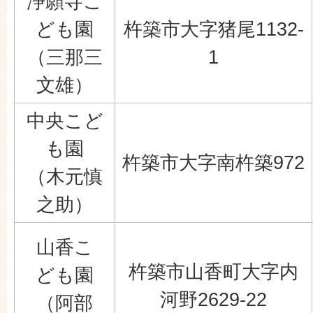
浄願寺こ
ども園
杵築市大字猪尾1132-
（三那三
1
文雄）
中央こど
も園
杵築市大字南杵築972
（木元慎
之助）
山香こ
杵築市山香町大字内
ども園
河野2629-22
（阿部