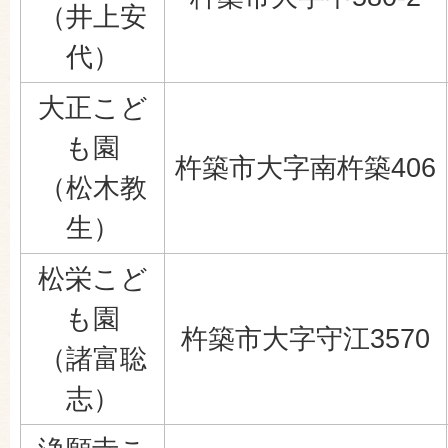
（井上安
代）
大正こど
も園
杵築市大字南杵築406
（松木教
生）
松栄こど
も園
杵築市大字守江3570
（諸富聡
志）