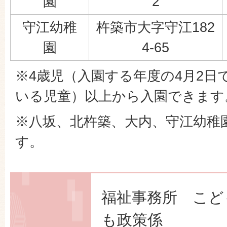
園
2
守江幼稚
杵築市大字守江182
園
4-65
※4歳児（入園する年度の4月2日
いる児童）以上から入園できま
※八坂、北杵築、大内、守江幼稚
す。
福祉事務所 こど
も政策係