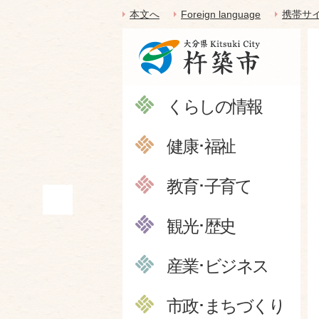
本文へ
Foreign language
携帯サ
くらしの情報
健康･福祉
教育･子育て
観光･歴史
産業･ビジネス
市政･まちづくり