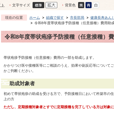
イト
文字サイズ
背景色
現在の位置
ホーム
組織で探す
市長部局
健康長寿あん
令和8年度帯状疱疹予防接種（任意接種）費用助
令和8年度帯状疱疹予防接種（任意接種）
帯状疱疹予防接種（任意接種）費用の一部を助成します。
かかりつけ医や接種医等にご相談のうえ、効果や副反応等についてご
かご判断ください。
助成対象者
初めて帯状疱疹の助成を受ける方で、予防接種日において杵築市の住
上の方
ただし、定期接種対象者とすでに定期接種を完了している方は対象に