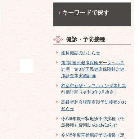
キーワードで探す
健診・予防接種
歯科健診のおしらせ
第2期国民健康保険データヘルス
計画・第3期国民健康保険特定健
康診査等実施計画
杵築市新型インフルエンザ等対策
行動計画（令和8年3月改定）
高齢者肺炎球菌定期予防接種のお
知らせ
令和8年度帯状疱疹予防接種（任
意接種）費用助成のお知らせ
令和8年度帯状疱疹予防接種（定