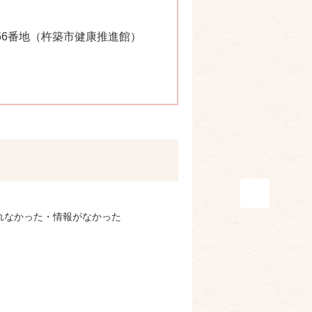
尾956番地（杵築市健康推進館）
れなかった・情報がなかった