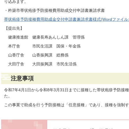
り込みます。
・杵築市帯状疱疹予防接種費用助成交付申請書兼請求書
帯状疱疹予防接種費用助成金交付申請書兼請求書様式(Wordファイル:16
【提出先】
健康推進館 健康長寿あんしん課 管理係
本庁舎 市民生活課 国保・年金係
山香庁舎 山香振興課 総務係
大田庁舎 大田振興課 市民生活係
注意事項
令和7年4月1日から令和8年3月31日までに接種した帯状疱疹予防
た。
この事業で助成を行う予防接種は「任意接種」であり、接種を強制す