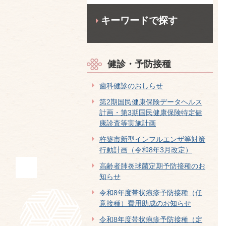
キーワードで探す
健診・予防接種
歯科健診のおしらせ
第2期国民健康保険データヘルス
計画・第3期国民健康保険特定健
康診査等実施計画
杵築市新型インフルエンザ等対策
行動計画（令和8年3月改定）
高齢者肺炎球菌定期予防接種のお
知らせ
令和8年度帯状疱疹予防接種（任
意接種）費用助成のお知らせ
令和8年度帯状疱疹予防接種（定