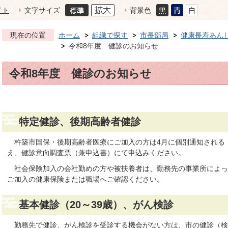
イト
文字サイズ
背景色
現在の位置
ホーム
組織で探す
市長部局
健康長寿あん
令和8年度 健診のお知らせ
令和8年度 健診のお知らせ
特定健診、後期高齢者健診
杵築市国保・後期高齢者医療にご加入の方は4月に個別通知される
え、健診意向調査票（兼申込書）にて申込みください。
社会保険加入の会社勤めの方や被扶養者は、勤務先の事業所によっ
ご加入の健康保険または職場へご確認ください。
基本健診（20～39歳）、がん検診
勤務先で健診、がん検診を受診する機会がない方は、市の健診（検