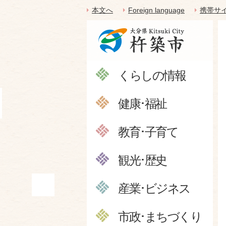
本文へ
Foreign language
携帯サ
くらしの情報
健康･福祉
教育･子育て
観光･歴史
産業･ビジネス
市政･まちづくり