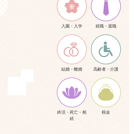
入園・入学
就職・退職
結婚・離婚
高齢者・介護
終活・死亡・相
税金
続