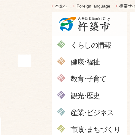
本文へ
Foreign language
携帯サ
くらしの情報
健康･福祉
教育･子育て
観光･歴史
産業･ビジネス
市政･まちづくり