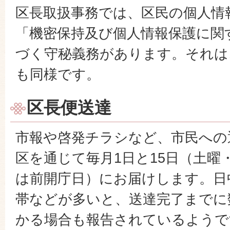
認に関すること。
区長取扱事務では、区民の個人情
市に対する要望事項の進達に
「機密保持及び個人情報保護に関
その他、市長と行政区・区長
づく守秘義務があります。それは
と認められたこと。
も同様です。
区長便送達
市報や啓発チラシなど、市民への
区を通じて毎月1日と15日（土曜
は前開庁日）にお届けします。日
帯などが多いと、送達完了までに
かる場合も報告されているようで