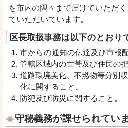
を市内の隅々まで届けていただく
ていただいています。
区長取扱事務は以下のとおり
市からの通知の伝達及び市報
管轄区域内の世帯及び住民の
道路環境美化、不燃物等分別
化に関すること。
防犯及び防災に関すること。
地域保健福祉に関すること。
守秘義務が課せられてい
市民から市長に提出する証明