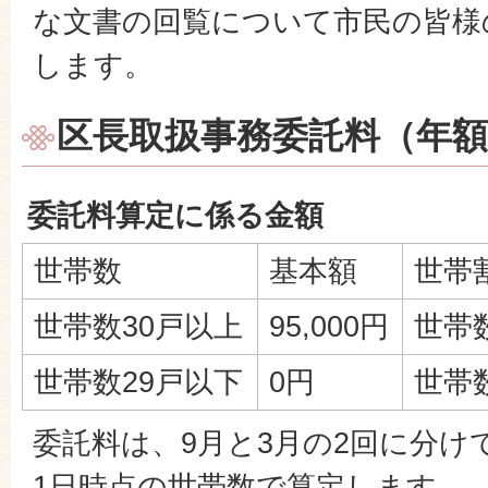
な文書の回覧について市民の皆様
します。
区長取扱事務委託料（年額
委託料算定に係る金額
世帯数
基本額
世帯
世帯数30戸以上
95,000円
世帯数
世帯数29戸以下
0円
世帯数
委託料は、9月と3月の2回に分け
1日時点の世帯数で算定します。