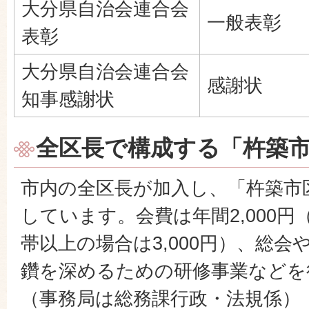
大分県自治会連合会
一般表彰
表彰
大分県自治会連合会
感謝状
知事感謝状
全区長で構成する「杵築
市内の全区長が加入し、「杵築市
しています。会費は年間2,000円
帯以上の場合は3,000円）、総
鑽を深めるための研修事業などを
（事務局は総務課行政・法規係）