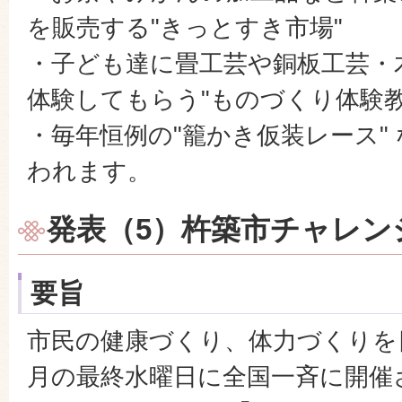
を販売する"きっとすき市場"
・子ども達に畳工芸や銅板工芸・
体験してもらう"ものづくり体験教
・毎年恒例の"籠かき仮装レース"
われます。
発表（5）杵築市チャレンジ
要旨
市民の健康づくり、体力づくりを
月の最終水曜日に全国一斉に開催