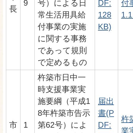
9
号）による日
DF:
付
長
常生活用具給
128
1.
付事業の実施
KB)
に関する事務
であって規則
で定めるもの
杵築市日中一
時支援事業実
施要綱（平成1
届出
8年杵築市告示
書(P
杵
市
1
第62号）によ
DF:
業実