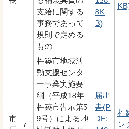
長
る補装具費の
138.
KB
支給に関する
8K
事務であって
B)
規則で定める
もの
杵築市地域活
動支援センタ
ー事業実施要
綱（平成18年
届出
杵築市告示第5
書(P
杵
市
9号）による地
DF:
7
ン