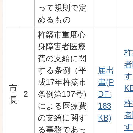
って規則で定
めるもの
杵築市重度心
身障害者医療
杵
費の支給に関
者
する条例（平
届出
す
成17年杵築市
書(P
市
KB
2
条例第107号）
DF:
長
杵
による医療費
183
者
の支給に関す
KB)
す
る事務であっ