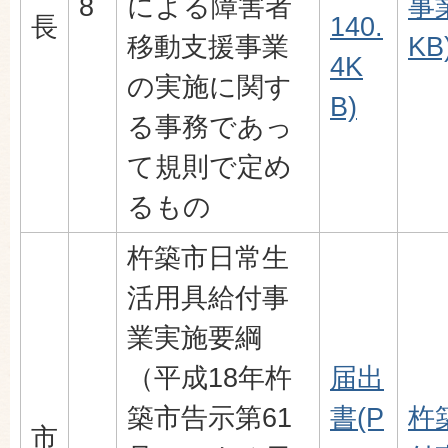
8
による障害者
事業
長
140.
移動支援事業
KB
4K
の実施に関す
B)
る事務であっ
て規則で定め
るもの
杵築市日常生
活用具給付事
業実施要綱
（平成18年杵
届出
築市告示第61
書(P
杵
市