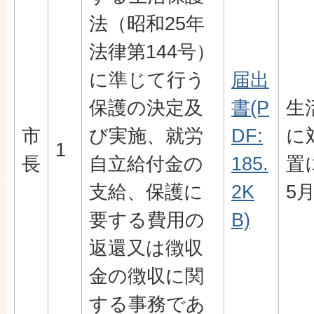
法（昭和25年
法律第144号）
に準じて行う
届出
保護の決定及
書(P
生
市
び実施、就労
DF:
に
1
長
自立給付金の
185.
置
支給、保護に
2K
5
要する費用の
B)
返還又は徴収
金の徴収に関
する事務であ