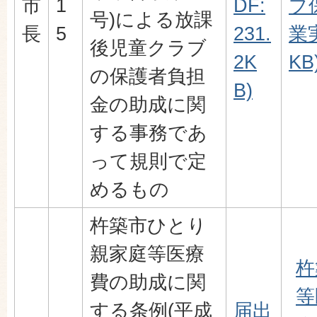
市
1
DF:
ブ
号)による放課
長
5
231.
業実
後児童クラブ
2K
KB
の保護者負担
B)
金の助成に関
する事務であ
って規則で定
めるもの
杵築市ひとり
親家庭等医療
杵
費の助成に関
等
する条例(平成
届出