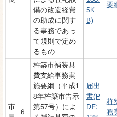
要綱
備の改造経費
5K
の助成に関す
B)
る事務であっ
て規則で定め
るもの
杵築市補装具
費支給事務実
施要綱（平成1
届出
8年杵築市告示
書(P
杵
市
第57号）によ
DF:
6
務実