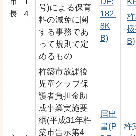
市
1
DF:
KB
号)による保育
長
4
182.
杵
料の減免に関
8K
扱
する事務であ
B)
B)
って規則で定
めるもの
杵築市放課後
児童クラブ保
護者負担金助
成事業実施要
届出
綱(平成31年杵
書(P
杵
築市告示第4