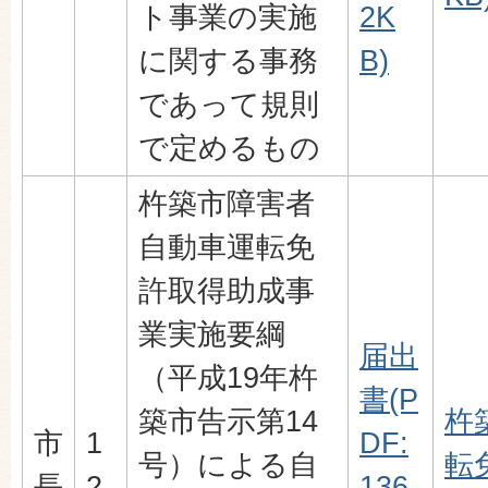
ト事業の実施
2K
に関する事務
B)
であって規則
で定めるもの
杵築市障害者
自動車運転免
許取得助成事
業実施要綱
届出
（平成19年杵
書(P
築市告示第14
杵
市
1
DF:
号）による自
転
長
2
136.