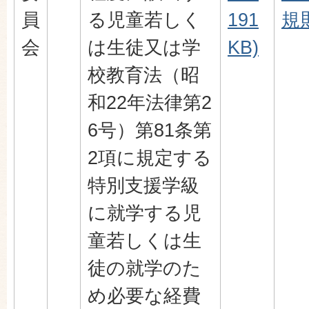
員
る児童若しく
191
規則
会
は生徒又は学
KB)
校教育法（昭
和22年法律第2
6号）第81条第
2項に規定する
特別支援学級
に就学する児
童若しくは生
徒の就学のた
め必要な経費