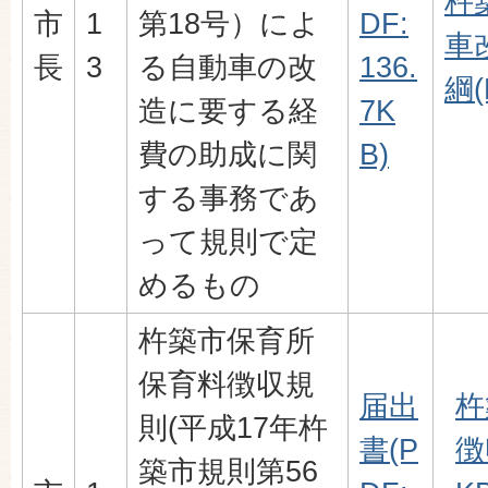
杵
市
1
第18号）によ
DF:
車
長
3
る自動車の改
136.
綱(
造に要する経
7K
費の助成に関
B)
する事務であ
って規則で定
めるもの
杵築市保育所
保育料徴収規
届出
杵
則(平成17年杵
書(P
徴
築市規則第56