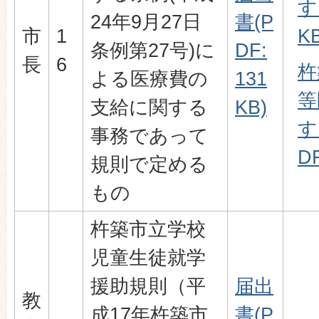
す
24年9月27日
書(P
市
1
KB
条例第27号)に
DF:
長
6
杵
よる医療費の
131
等
支給に関する
KB)
す
事務であって
DF
規則で定める
もの
杵築市立学校
児童生徒就学
援助規則（平
届出
教
成17年杵築市
書(P