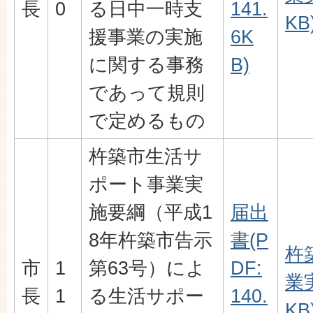
長
0
る日中一時支
141.
KB
援事業の実施
6K
に関する事務
B)
であって規則
で定めるもの
杵築市生活サ
ポート事業実
施要綱（平成1
届出
8年杵築市告示
書(P
杵
市
1
第63号）によ
DF:
業実
長
1
る生活サポー
140.
KB