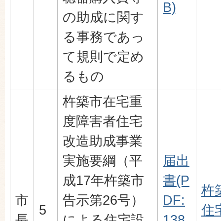
B)
の助成に関す
る事務であっ
て規則で定め
るもの
杵築市在宅重
度障害者住宅
改造助成事業
実施要綱（平
届出
成17年杵築市
書(P
杵
市
告示第26号）
DF:
5
住
長
による住宅設
138.