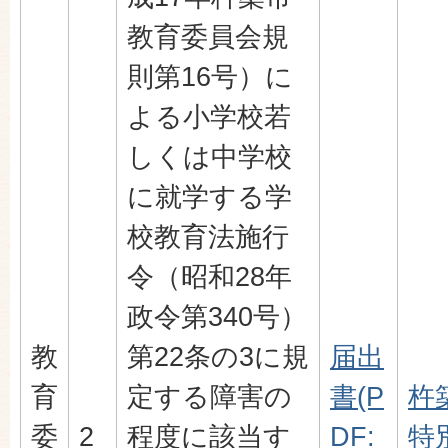
教育委員会規
則第16号）に
よる小学校若
しくは中学校
に就学する学
校教育法施行
令（昭和28年
政令第340号）
教
第22条の3に規
届出
育
定する障害の
書(P
杵
委
2
程度に該当す
DF:
特