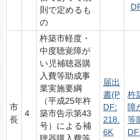
DF
則で定めるも
の
杵築市軽度・
中度聴覚障が
い児補聴器購
入費等助成事
届出
業実施要綱
書(P
杵
（平成25年杵
市
DF:
障
4
築市告示第43
長
218.
等
号）による補
6K
DF
聴器購入費等