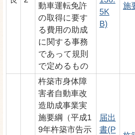
動車運転免許
施要
5K
の取得に要す
B)
る費用の助成
に関する事務
であって規則
で定めるもの
杵築市身体障
害者自動車改
造助成事業実
施要綱（平成1
届出
9年杵築市告示
書(P