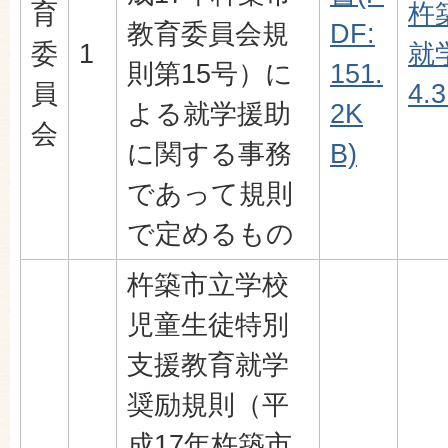
育
杵
教育委員会規
DF:
委
1
就
則第15号）に
151.
員
4.
よる就学援助
2K
会
に関する事務
B)
であって規則
で定めるもの
杵築市立学校
児童生徒特別
支援教育就学
奨励規則（平
成17年杵築市