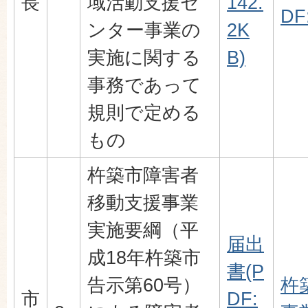
長
域活動支援セ
142.
DF
ンター事業の
2K
実施に関する
B)
事務であって
規則で定める
もの
杵築市障害者
移動支援事業
実施要綱（平
届出
成18年杵築市
書(P
告示第60号）
杵
市
DF: