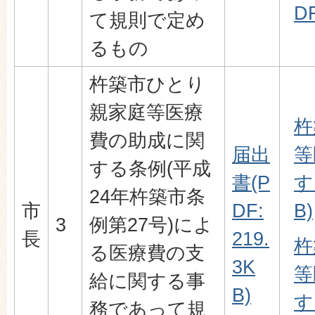
DF
て規則で定め
るもの
杵築市ひとり
親家庭等医療
杵
費の助成に関
届出
等
する条例(平成
書(P
す
24年杵築市条
市
DF:
B)
3
例第27号)によ
長
219.
杵
る医療費の支
3K
等
給に関する事
B)
す
務であって規