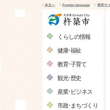
本文へ
Foreign language
携帯サ
くらしの情報
健康･福祉
教育･子育て
観光･歴史
産業･ビジネス
市政･まちづくり