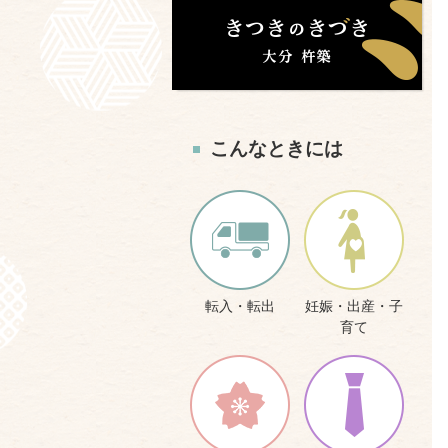
こんなときには
転入・転出
妊娠・出産・子
育て