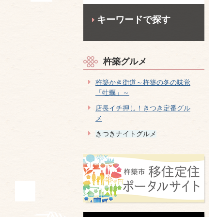
キーワードで探す
杵築グルメ
杵築かき街道～杵築の冬の味覚
「牡蠣」～
店長イチ押し！きつき定番グル
メ
きつきナイトグルメ