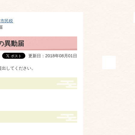
人市民税
届
の異動届
更新日：2018年08月01日
提出してください。
。