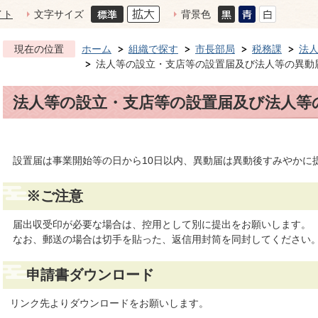
イト
文字サイズ
背景色
現在の位置
ホーム
組織で探す
市長部局
税務課
法
法人等の設立・支店等の設置届及び法人等の異動
法人等の設立・支店等の設置届及び法人等
設置届は事業開始等の日から10日以内、異動届は異動後すみやかに
※ご注意
届出収受印が必要な場合は、控用として別に提出をお願いします。
なお、郵送の場合は切手を貼った、返信用封筒を同封してください
申請書ダウンロード
リンク先よりダウンロードをお願いします。