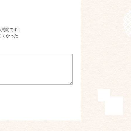
の質問です〕
にくかった