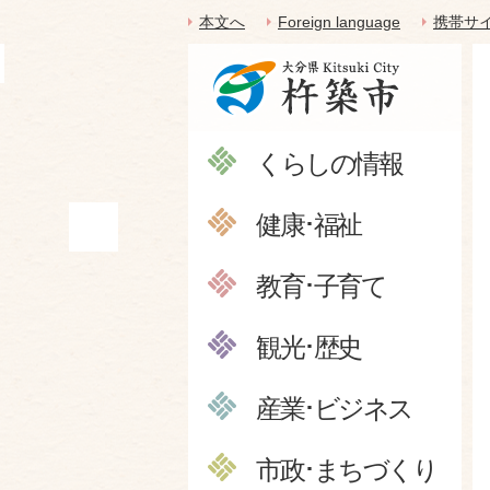
本文へ
Foreign language
携帯サ
くらしの情報
健康･福祉
教育･子育て
観光･歴史
産業･ビジネス
市政･まちづくり