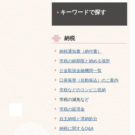
キーワードで探す
納税
納税通知書（納付書）
市税の納期限と納める場所
公金取扱金融機関一覧
口座振替（自動振込）のご案内
市税などのコンビニ収納
市税の減免など
市税の延滞金
自主納税と滞納処分
納税に関するQ&A