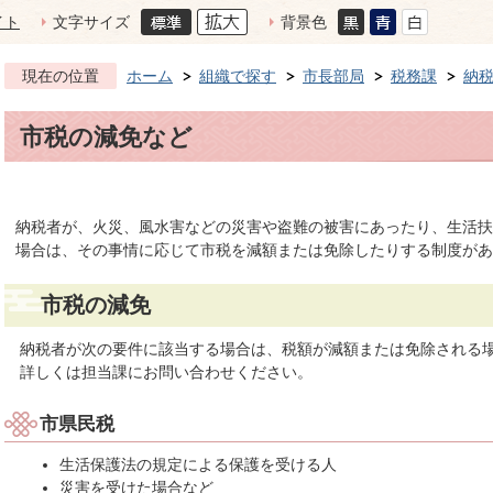
イト
文字サイズ
背景色
現在の位置
ホーム
組織で探す
市長部局
税務課
納
市税の減免など
納税者が、火災、風水害などの災害や盗難の被害にあったり、生活扶
場合は、その事情に応じて市税を減額または免除したりする制度があ
市税の減免
納税者が次の要件に該当する場合は、税額が減額または免除される
詳しくは担当課にお問い合わせください。
市県民税
生活保護法の規定による保護を受ける人
災害を受けた場合など