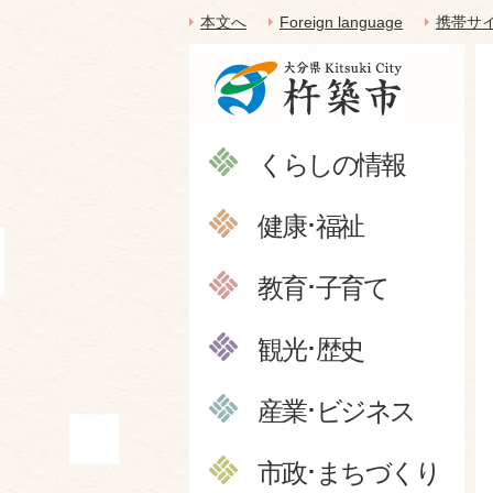
本文へ
Foreign language
携帯サ
くらしの情報
健康･福祉
教育･子育て
観光･歴史
産業･ビジネス
市政･まちづくり