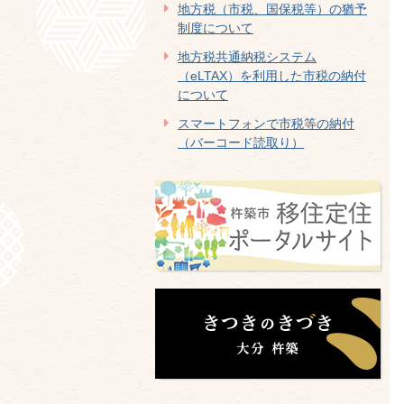
地方税（市税、国保税等）の猶予
制度について
地方税共通納税システム
（eLTAX）を利用した市税の納付
について
スマートフォンで市税等の納付
（バーコード読取り）