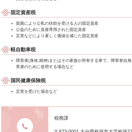
固定資産税
貧困により公私の扶助を受ける人の固定資産
公益のために直接専用された固定資産
災害などにより著しく価値を減じた固定資産
軽自動車税
障害者(身体,精神)またはその家族が所有する車で、障害者自
害者のために使用する場合など
国民健康保険税
災害を受けた場合など
税務課
〒873-0001 大分県杵築市大字杵築3