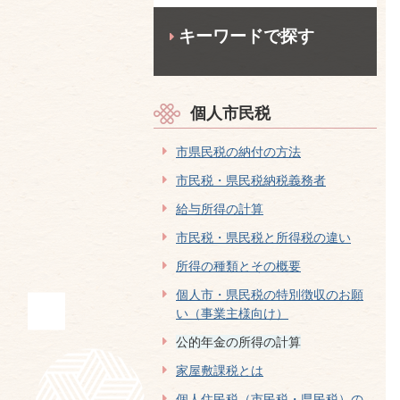
キーワードで探す
個人市民税
市県民税の納付の方法
市民税・県民税納税義務者
給与所得の計算
市民税・県民税と所得税の違い
所得の種類とその概要
個人市・県民税の特別徴収のお願
い（事業主様向け）
公的年金の所得の計算
家屋敷課税とは
個人住民税（市民税・県民税）の