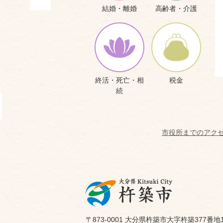
結婚・離婚
高齢者・介護
終活・死亡・相
税金
続
市役所までのアク
〒873-0001 大分県杵築市大字杵築377番地