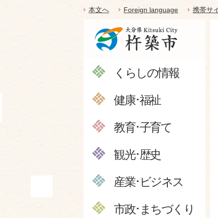
本文へ
Foreign language
携帯サ
くらしの情報
健康･福祉
教育･子育て
観光･歴史
産業･ビジネス
市政･まちづくり