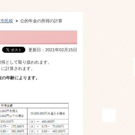
人市民税
公的年金の所得の計算
更新日：2021年02月15日
所得として取り扱われます。
うに計算されます。
現在の年齢によります。