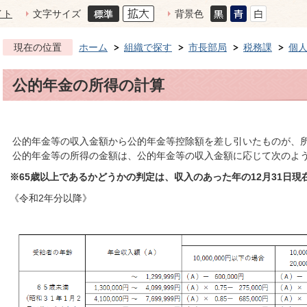
イト
文字サイズ
背景色
現在の位置
ホーム
組織で探す
市長部局
税務課
個
公的年金の所得の計算
公的年金等の収入金額から公的年金等控除額を差し引いたものが、
公的年金等の所得の金額は、公的年金等の収入金額に応じて次のよ
※65歳以上であるかどうかの判定は、収入のあった年の12月31日
《令和2年分以降》