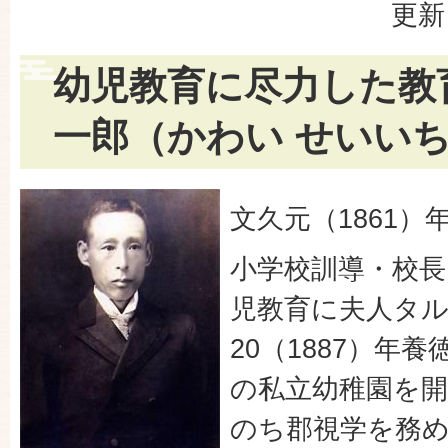
更新
幼児教育に尽力した教育
一郎（かわい せいい
文久元（1861）
小学校訓導・校長
児教育に夫人タ
20（1887）年
の私立幼稚園を
のち郡視学を務