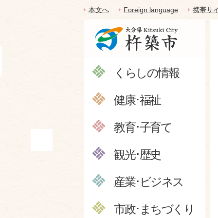
本文へ
Foreign language
携帯サ
くらしの情報
健康･福祉
教育･子育て
観光･歴史
産業･ビジネス
市政･まちづくり