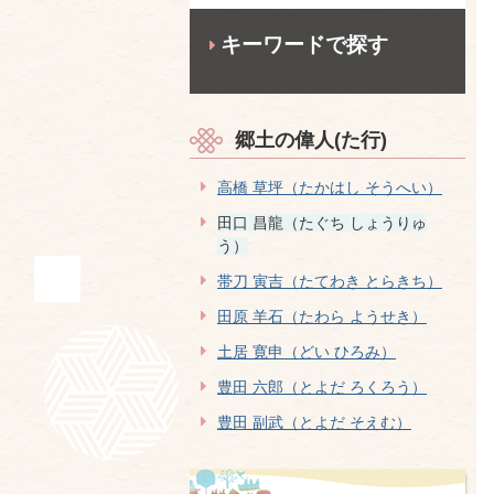
キーワードで探す
郷土の偉人(た行)
高橋 草坪（たかはし そうへい）
田口 昌龍（たぐち しょうりゅ
う）
帯刀 寅吉（たてわき とらきち）
田原 羊石（たわら ようせき）
土居 寛申（どい ひろみ）
豊田 六郎（とよだ ろくろう）
豊田 副武（とよだ そえむ）