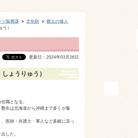
ーツ振興課
文化財
郷土の偉人
ゅう）
更新日：2024年03月26日
 しょうりゅう）
の住職となる。
、塾生は北海道から沖縄まで多くが集
く、医師・弁護士・軍人など多岐に亘っ
り出した。