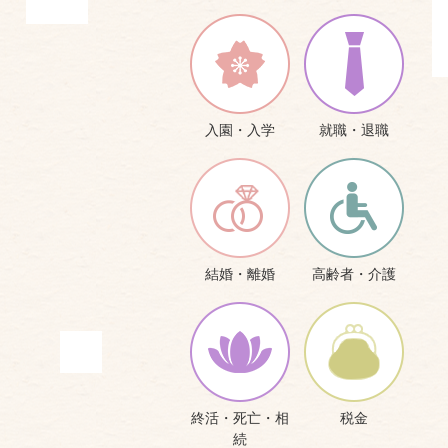
入園・入学
就職・退職
結婚・離婚
高齢者・介護
終活・死亡・相
税金
続