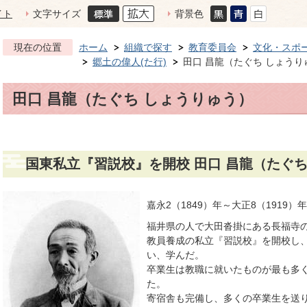
イト
文字サイズ
背景色
現在の位置
ホーム
組織で探す
教育委員会
文化・スポ
郷土の偉人(た行)
田口 昌龍（たぐち しょうり
田口 昌龍（たぐち しょうりゅう）
国東私立『習説校』を開校 田口 昌龍（たぐち
嘉永2（1849）年～大正8（1919）年
福井県の人で大田沓掛にある長福寺
教員養成の私立『習説校』を開校し
い、学んだ。
卒業生は教職に就いたものが最も多
た。
寄宿舎も完備し、多くの卒業生を送