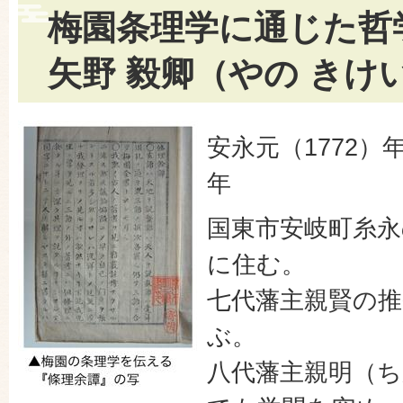
梅園条理学に通じた哲
矢野 毅卿（やの きけ
安永元（1772）年
年
国東市安岐町糸永
に住む。
七代藩主親賢の推
ぶ。
八代藩主親明（