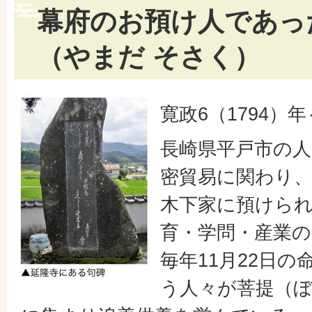
幕府のお預け人であった
（やまだ そさく）
寛政6（1794）
長崎県平戸市の人
密貿易に関わり
木下家に預けら
育・学問・産業の
毎年11月22日
う人々が菩提（