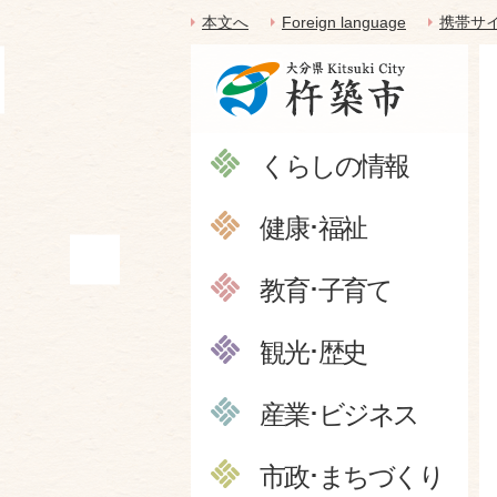
本文へ
Foreign language
携帯サ
くらしの情報
健康･福祉
教育･子育て
観光･歴史
産業･ビジネス
市政･まちづくり