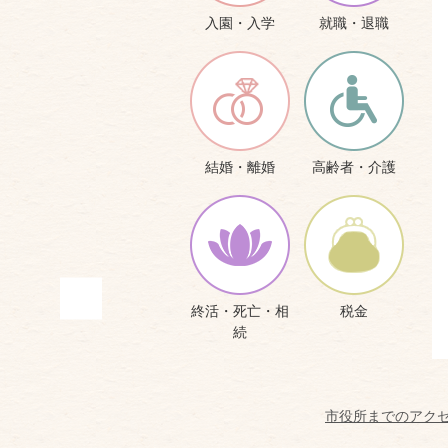
入園・入学
就職・退職
結婚・離婚
高齢者・介護
終活・死亡・相
税金
続
市役所までのアク