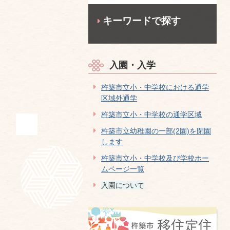
キーワードで探す
入園・入学
杵築市立小・中学校における通学
区域外通学
杵築市立小・中学校の通学区域
杵築市立幼稚園の一部(2園)を閉園
します
杵築市立小・中学校及び学校ホー
ムページ一覧
入園について