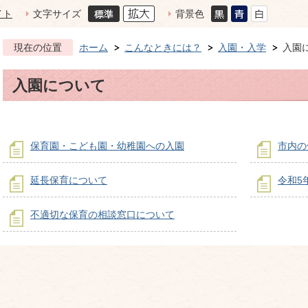
イト
文字サイズ
背景色
現在の位置
ホーム
こんなときには？
入園・入学
入園
入園について
保育園・こども園・幼稚園への入園
市内の
延長保育について
令和5
不適切な保育の相談窓口について