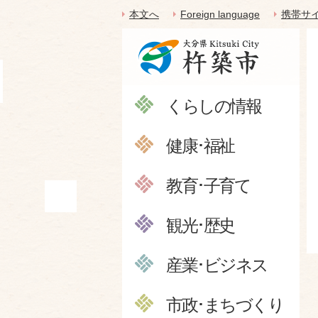
本文へ
Foreign language
携帯サ
くらしの情報
健康･福祉
教育･子育て
観光･歴史
産業･ビジネス
市政･まちづくり