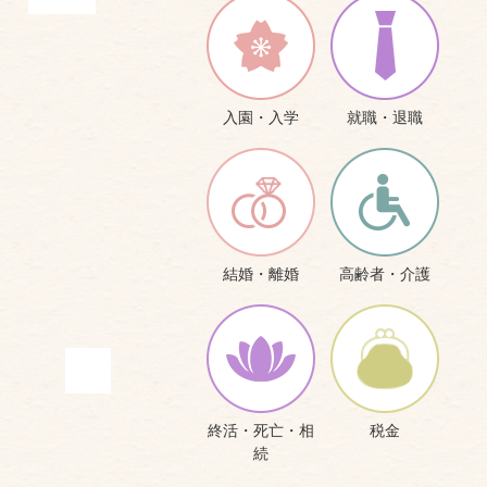
入園・入学
就職・退職
結婚・離婚
高齢者・介護
終活・死亡・相
税金
続