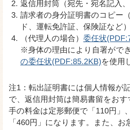
返信用封筒（宛先・宛名記入
請求者の身分証明書のコピー
ド、運転免許証、保険証など
（代理人の場合）
委任状(PDF:7
※身体の理由により自署がで
の委任状(PDF:85.2KB)
を使用
注1：転出証明書には個人情報が
で、返信用封筒は簡易書留をおす
手の料金は定形郵便で「110円」
「460円」になります。また、お