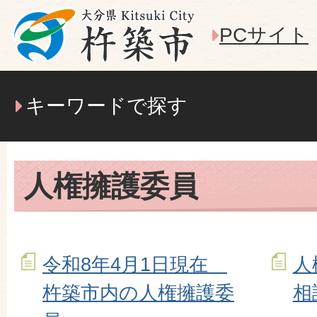
PCサイト
キーワードで探す
人権擁護委員
令和8年4月1日現在
人
杵築市内の人権擁護委
相