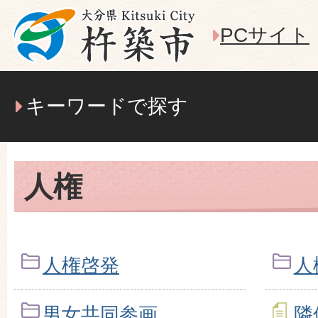
PCサイト
キーワードで探す
人権
人権啓発
人
男女共同参画
隣