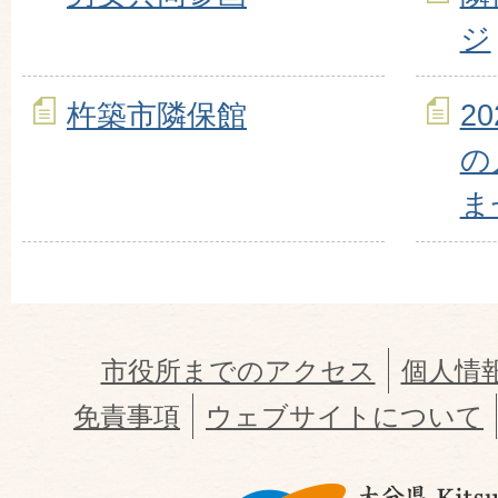
ジ
杵築市隣保館
2
の
ま
市役所までのアクセス
個人情
免責事項
ウェブサイトについて