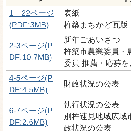
1、22ページ
表紙
(PDF:3MB)
杵築まちかど瓦版
新年ごあいさつ
2-3ページ(P
杵築市農業委員・
DF:10.7MB)
委員 推薦・応募
4-5ページ(P
財政状況の公表
DF:4.5MB)
執行状況の公表
6-7ページ(P
別杵速見地域広域
DF:2.6MB)
政状況の公表