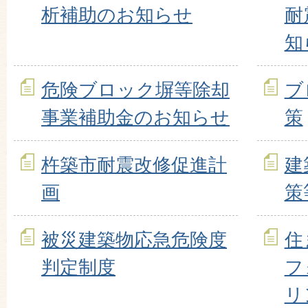
析補助のお知らせ
耐
知
危険ブロック塀等除却
ブ
事業補助金のお知らせ
策
杵築市耐震改修促進計
建
画
策
被災建築物応急危険度
住
判定制度
フ
リ