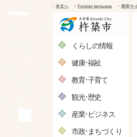
本文へ
Foreign language
携帯サ
くらしの情報
健康･福祉
教育･子育て
観光･歴史
産業･ビジネス
市政･まちづくり