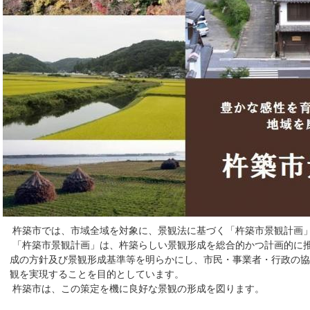
杵築市では、市域全域を対象に、景観法に基づく「杵築市景観計画
「杵築市景観計画」は、杵築らしい景観形成を総合的かつ計画的に
成の方針及び景観形成基準等を明らかにし、市民・事業者・行政の協
観を実現することを目的としています。
杵築市は、この策定を機に良好な景観の形成を図ります。