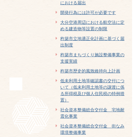
における届出
開発行為には許可が必要です
大分空港周辺における航空法に定
める建造物等設置の制限
杵築市立地適正化計画に基づく届
出制度
杵築市まちづくり施設整備事業の
支援実績
杵築市歴史的風致維持向上計画
低未利用土地等確認書の交付につ
いて（低未利用土地等の譲渡に係
る所得税及び個人住民税の特例措
置）
社会資本整備総合交付金 宅地耐
震化事業
社会資本整備総合交付金 街なみ
環境整備事業