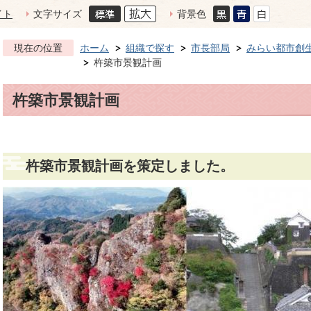
イト
文字サイズ
背景色
現在の位置
ホーム
組織で探す
市長部局
みらい都市創
杵築市景観計画
杵築市景観計画
杵築市景観計画を策定しました。