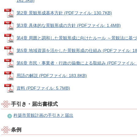
162.3KB)
第2章 景観形成基本方針 (PDFファイル: 130.7KB)
第3章 具体的な景観形成の方針 (PDFファイル: 1.4MB)
第4章 周囲と調和した景観形成に向けたルール ～景観法に基づく届出
第5章 地域資源を活かした景観形成の仕組み (PDFファイル: 185
第6章 市民・事業者・行政の協働による取組み (PDFファイル: 56
用語の解説 (PDFファイル: 183.8KB)
資料 (PDFファイル: 5.7MB)
手引き・届出書様式
杵築市景観計画の手引きと届出
条例