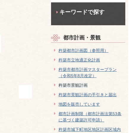
キーワードで探す
都市計画・景観
杵築都市計画図（参照用）
杵築市立地適正化計画
杵築市都市計画マスタープラン
（令和5年8月改定）
杵築市景観計画
杵築市景観計画の手引きと届出
地図を販売しています
都市計画制限（都市計画法第53条
に基づく建築許可申請）
杵築市城下町地区地区計画区域内