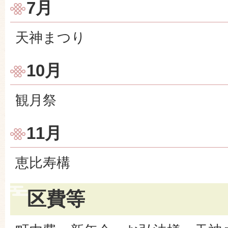
7月
天神まつり
10月
観月祭
11月
恵比寿構
区費等