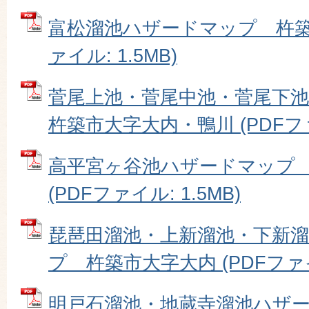
富松溜池ハザードマップ 杵築市
ァイル: 1.5MB)
菅尾上池・菅尾中池・菅尾下
杵築市大字大内・鴨川 (PDFファイ
高平宮ヶ谷池ハザードマップ
(PDFファイル: 1.5MB)
琵琶田溜池・上新溜池・下新
プ 杵築市大字大内 (PDFファイル
明戸石溜池・地蔵寺溜池ハザ